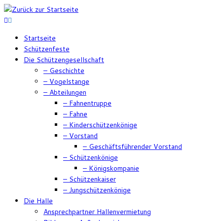
Zum
Inhalt
springen
Startseite
Schützenfeste
Die Schützengesellschaft
– Geschichte
– Vogelstange
– Abteilungen
– Fahnentruppe
– Fahne
– Kinderschützenkönige
– Vorstand
– Geschäftsführender Vorstand
– Schützenkönige
– Königskompanie
– Schützenkaiser
– Jungschützenkönige
Die Halle
Ansprechpartner Hallenvermietung