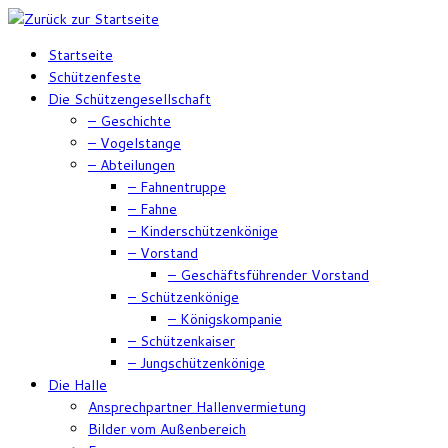
Zum
Inhalt
Startseite
springen
Schützenfeste
Die Schützengesellschaft
– Geschichte
– Vogelstange
– Abteilungen
– Fahnentruppe
– Fahne
– Kinderschützenkönige
– Vorstand
– Geschäftsführender Vorstand
– Schützenkönige
– Königskompanie
– Schützenkaiser
– Jungschützenkönige
Die Halle
Ansprechpartner Hallenvermietung
Bilder vom Außenbereich