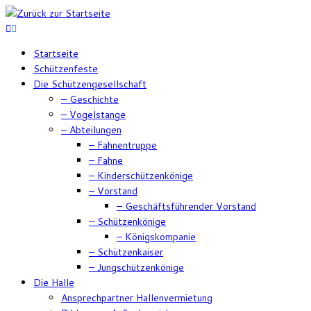
Zum
Inhalt
springen
Startseite
Schützenfeste
Die Schützengesellschaft
– Geschichte
– Vogelstange
– Abteilungen
– Fahnentruppe
– Fahne
– Kinderschützenkönige
– Vorstand
– Geschäftsführender Vorstand
– Schützenkönige
– Königskompanie
– Schützenkaiser
– Jungschützenkönige
Die Halle
Ansprechpartner Hallenvermietung