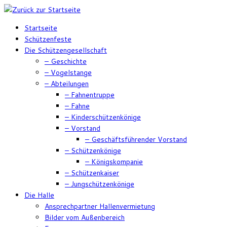
Zum
Inhalt
Startseite
springen
Schützenfeste
Die Schützengesellschaft
– Geschichte
– Vogelstange
– Abteilungen
– Fahnentruppe
– Fahne
– Kinderschützenkönige
– Vorstand
– Geschäftsführender Vorstand
– Schützenkönige
– Königskompanie
– Schützenkaiser
– Jungschützenkönige
Die Halle
Ansprechpartner Hallenvermietung
Bilder vom Außenbereich