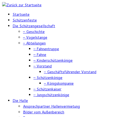
Zum
Inhalt
Startseite
springen
Schützenfeste
Die Schützengesellschaft
– Geschichte
– Vogelstange
– Abteilungen
– Fahnentruppe
– Fahne
– Kinderschützenkönige
– Vorstand
– Geschäftsführender Vorstand
– Schützenkönige
– Königskompanie
– Schützenkaiser
– Jungschützenkönige
Die Halle
Ansprechpartner Hallenvermietung
Bilder vom Außenbereich