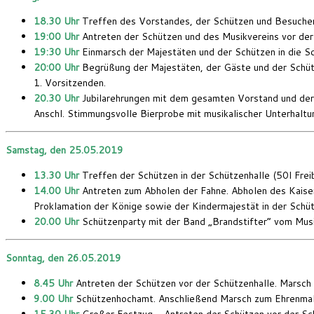
18.30 Uhr
Treffen des Vorstandes, der Schützen und Besucher 
19:00 Uhr
Antreten der Schützen und des Musikvereins vor der
19:30 Uhr
Einmarsch der Majestäten und der Schützen in die S
20:00 Uhr
Begrüßung der Majestäten, der Gäste und der Schü
1. Vorsitzenden.
20.30 Uhr
Jubilarehrungen mit dem gesamten Vorstand und der
Anschl. Stimmungsvolle Bierprobe mit musikalischer Unterhaltu
Samstag, den 25.05.2019
13.30 Uhr
Treffen der Schützen in der Schützenhalle (50l Frei
14.00 Uhr
Antreten zum Abholen der Fahne. Abholen des Kaiser
Proklamation der Könige sowie der Kindermajestät in der Schüt
20.00 Uhr
Schützenparty mit der Band „Brandstifter“ vom Musi
Sonntag, den 26.05.2019
8.45 Uhr
Antreten der Schützen vor der Schützenhalle. Marsch 
9.00 Uhr
Schützenhochamt. Anschließend Marsch zum Ehrenmal u
15.30 Uhr
Großer Festzug – Antreten der Schützen vor der Sch