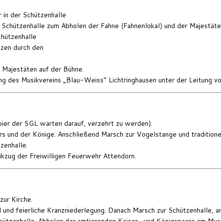
in der Schützenhalle
 Schützenhalle zum Abholen der Fahne (Fahnenlokal) und der Majestät
chützenhalle
tzen durch den
 Majestäten auf der Bühne.
ng des Musikvereins „Blau-Weiss“ Lichtringhausen unter der Leitung vo
bier der SGL warten darauf, verzehrt zu werden).
s und der Könige. Anschließend Marsch zur Vogelstange und tradition
zenhalle.
kzug der Freiwilligen Feuerwehr Attendorn.
zur Kirche.
nd feierliche Kranzniederlegung. Danach Marsch zur Schützenhalle, a
ützenhalle. Abholen der amtierenden Kaiser- und Königspaare am Musi