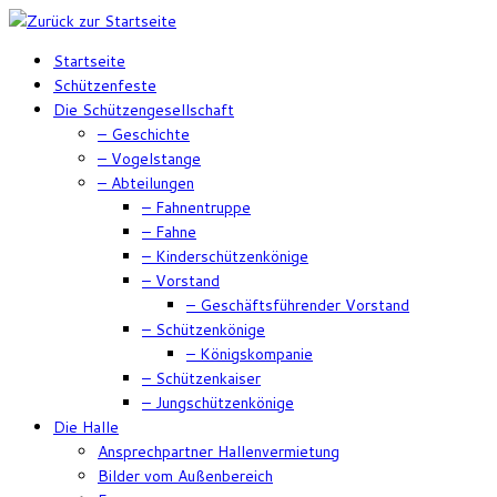
Zum
Inhalt
Startseite
springen
Schützenfeste
Die Schützengesellschaft
– Geschichte
– Vogelstange
– Abteilungen
– Fahnentruppe
– Fahne
– Kinderschützenkönige
– Vorstand
– Geschäftsführender Vorstand
– Schützenkönige
– Königskompanie
– Schützenkaiser
– Jungschützenkönige
Die Halle
Ansprechpartner Hallenvermietung
Bilder vom Außenbereich