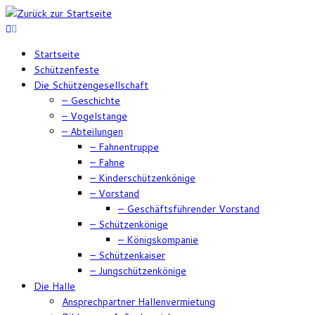
Zum
Inhalt
springen
Startseite
Schützenfeste
Die Schützengesellschaft
– Geschichte
– Vogelstange
– Abteilungen
– Fahnentruppe
– Fahne
– Kinderschützenkönige
– Vorstand
– Geschäftsführender Vorstand
– Schützenkönige
– Königskompanie
– Schützenkaiser
– Jungschützenkönige
Die Halle
Ansprechpartner Hallenvermietung