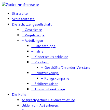
Zum
Inhalt
Startseite
springen
Schützenfeste
Die Schützengesellschaft
– Geschichte
– Vogelstange
– Abteilungen
– Fahnentruppe
– Fahne
– Kinderschützenkönige
– Vorstand
– Geschäftsführender Vorstand
– Schützenkönige
– Königskompanie
– Schützenkaiser
– Jungschützenkönige
Die Halle
Ansprechpartner Hallenvermietung
Bilder vom Außenbereich