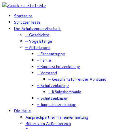
Zum
Inhalt
Startseite
springen
Schützenfeste
Die Schützengesellschaft
– Geschichte
– Vogelstange
– Abteilungen
– Fahnentruppe
– Fahne
– Kinderschützenkönige
– Vorstand
– Geschäftsführender Vorstand
– Schützenkönige
– Königskompanie
– Schützenkaiser
– Jungschützenkönige
Die Halle
Ansprechpartner Hallenvermietung
Bilder vom Außenbereich